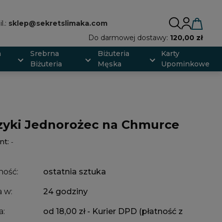
l.:
sklep@sekretslimaka.com
Do darmowej dostawy:
120,00 zł
a
Srebrna
Biżuteria
Karty
Biżuteria
Męska
Upominkowe
zyki Jednorożec na Chmurce
nt:
-
ność:
ostatnia sztuka
 w:
24 godziny
a:
od 18,00 zł
- Kurier DPD (płatność z