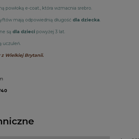
ą powłoką e-coat., która wzmacnia srebro.
ztyftów mają odpowiednią długość
dla dziecka
.
ne są
dla dzieci
powyżej 3 lat.
ą uczuleń.
z Wielkiej Brytanii.
cm
740
hniczne