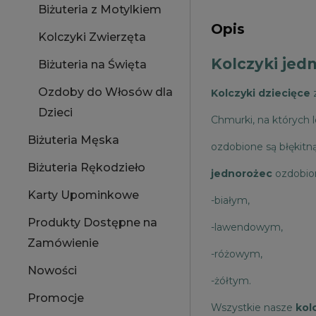
Biżuteria z Motylkiem
Opis
Kolczyki Zwierzęta
Kolczyki jed
Biżuteria na Święta
Ozdoby do Włosów dla
Kolczyki dziecięce
Dzieci
Chmurki, na których l
Biżuteria Męska
ozdobione są błękitn
Biżuteria Rękodzieło
jednorożec
ozdobion
Karty Upominkowe
-białym,
Produkty Dostępne na
-lawendowym,
Zamówienie
-różowym,
Nowości
-żółtym.
Promocje
Wszystkie nasze
kol