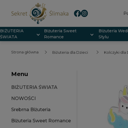
Po
BIŻUTERIA
Biżuteria Sweet
Biżuteria Wed
ŚWIATA
Romance
Stylu
Strona główna
Biżuteria dla Dzieci
Kolczyki dla 
Menu
BIŻUTERIA ŚWIATA
NOWOŚCI
Srebrna Biżuteria
Biżuteria Sweet Romance