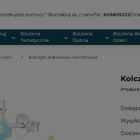
trzebujesz pomocy? Skontaktuj się z nami!
Tel.:
609835522
Emai
ług
Biżuteria
Biżuteria
Biżuteria dl
Tematycznie
Ślubna
Dzieci
Dzieci
Kolczyki Jednorożec na Chmurce
Kolc
Produce
Dostęp
Wysyłka
Dostaw