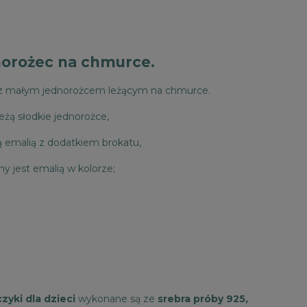
norożec na chmurce.
z małym jednorożcem leżącym na chmurce.
eżą słodkie jednorożce,
ą emalią z dodatkiem brokatu,
y jest emalią w kolorze;
czyki dla dzieci
wykonane są ze
srebra próby 925,