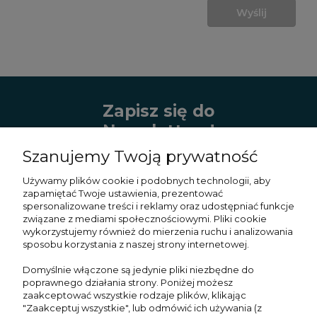
Wyślij
Zapisz się do
Newslettera!
Szanujemy Twoją prywatność
Zapisz się do naszego newslettera i bądź
na bieżąco z najnowszymi kolekcjami,
Używamy plików cookie i podobnych technologii, aby
wyjątkowymi promocjami oraz
zapamiętać Twoje ustawienia, prezentować
inspiracjami!
spersonalizowane treści i reklamy oraz udostępniać funkcje
związane z mediami społecznościowymi. Pliki cookie
wykorzystujemy również do mierzenia ruchu i analizowania
sposobu korzystania z naszej strony internetowej.
Domyślnie włączone są jedynie pliki niezbędne do
Zapisz się
poprawnego działania strony. Poniżej możesz
zaakceptować wszystkie rodzaje plików, klikając
"Zaakceptuj wszystkie", lub odmówić ich używania (z