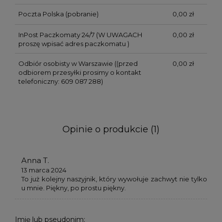
Poczta Polska (pobranie)
0,00 zł
InPost Paczkomaty 24/7
(W UWAGACH
0,00 zł
proszę wpisać adres paczkomatu )
Odbiór osobisty w Warszawie
((przed
0,00 zł
odbiorem przesyłki prosimy o kontakt
telefoniczny: 609 087 288)
Opinie o produkcie (1)
Anna T.
13 marca 2024
To już kolejny naszyjnik, który wywołuje zachwyt nie tylko
u mnie. Piękny, po prostu piękny.
Imię lub pseudonim: