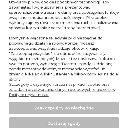
Używamy plików cookie i podobnych technologii, aby
wyjątkowymi promocjami oraz
zapamiętać Twoje ustawienia, prezentować
inspiracjami!
spersonalizowane treści i reklamy oraz udostępniać funkcje
związane z mediami społecznościowymi. Pliki cookie
wykorzystujemy również do mierzenia ruchu i analizowania
sposobu korzystania z naszej strony internetowej.
Domyślnie włączone są jedynie pliki niezbędne do
Zapisz się
poprawnego działania strony. Poniżej możesz
zaakceptować wszystkie rodzaje plików, klikając
"Zaakceptuj wszystkie", lub odmówić ich używania (z
wyjątkiem niezbędnych). Możesz też dostosować pliki do
swoich potrzeb, wybierając "Dostosuj zgody". Udzieloną
zgodę możesz w dowolnym momencie wycofać lub
O nas
zmienić, klikając w link "Ustawienia plików cookies" na dole
strony.
Szczegóły o używanych przez nas plikach cookie oraz
Zasady sprzedaży
zasadach przetwarzania danych osobowych znajdziesz w
Polityce prywatności.
Informacje
Zaakceptuj tylko niezbędne
Moje konto
Dostosuj zgody